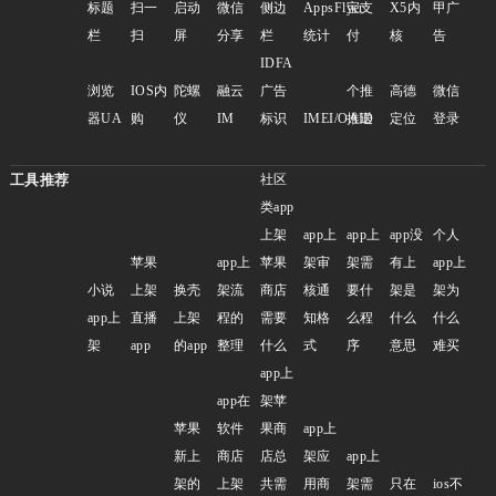
标题
扫一
启动
微信
侧边
AppsFlyer
宝支
X5内
甲广
栏
扫
屏
分享
栏
统计
付
核
告
IDFA
浏览
IOS内
陀螺
融云
广告
个推
高德
微信
器UA
购
仪
IM
标识
IMEI/OAID
推送
定位
登录
工具推荐
社区
类app
上架
app上
app上
app没
个人
苹果
app上
苹果
架审
架需
有上
app上
小说
上架
换壳
架流
商店
核通
要什
架是
架为
app上
直播
上架
程的
需要
知格
么程
什么
什么
架
app
的app
整理
什么
式
序
意思
难买
app上
app在
架苹
苹果
软件
果商
app上
新上
商店
店总
架应
app上
架的
上架
共需
用商
架需
只在
ios不