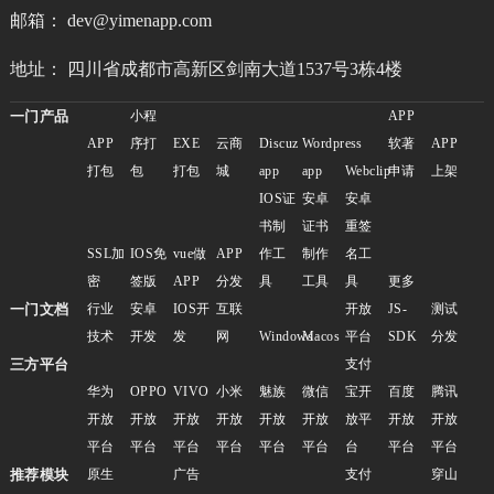
邮箱： dev@yimenapp.com
地址： 四川省成都市高新区剑南大道1537号3栋4楼
一门产品
小程
APP
APP
序打
EXE
云商
Discuz
Wordpress
软著
APP
打包
包
打包
城
app
app
Webclip
申请
上架
IOS证
安卓
安卓
书制
证书
重签
SSL加
IOS免
vue做
APP
作工
制作
名工
密
签版
APP
分发
具
工具
具
更多
一门文档
行业
安卓
IOS开
互联
开放
JS-
测试
技术
开发
发
网
Windows
Macos
平台
SDK
分发
三方平台
支付
华为
OPPO
VIVO
小米
魅族
微信
宝开
百度
腾讯
开放
开放
开放
开放
开放
开放
放平
开放
开放
平台
平台
平台
平台
平台
平台
台
平台
平台
推荐模块
原生
广告
支付
穿山