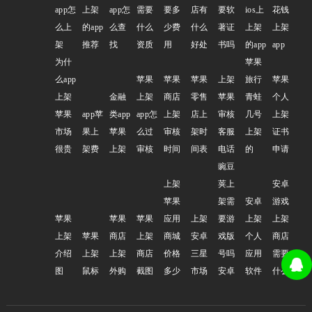
app怎
上架
app怎
需要
要多
店有
要软
ios上
花钱
么上
的app
么查
什么
少费
什么
著证
上架
上架
架
推荐
找
资质
用
好处
书吗
的app
app
为什
苹果
么app
苹果
苹果
苹果
上架
旅行
苹果
上架
金融
上架
商店
零售
苹果
青蛙
个人
苹果
app苹
类app
app怎
上架
店上
审核
几号
上架
市场
果上
苹果
么过
审核
架时
客服
上架
证书
很贵
架费
上架
审核
时间
间表
电话
的
申请
豌豆
上架
荚上
安卓
苹果
架需
安卓
游戏
苹果
苹果
苹果
应用
上架
要游
上架
上架
上架
苹果
商店
上架
商城
安卓
戏版
个人
商店
介绍
上架
上架
商店
价格
三星
号吗
应用
需要
图
鼠标
外购
截图
多少
市场
安卓
软件
什么