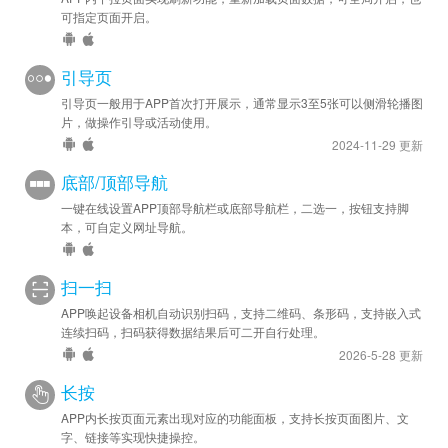
可指定页面开启。
开发：

提供jsBridge.action开发方案，通过页面JS调用来实现自定义；
引导页
引导页一般用于APP首次打开展示，通常显示3至5张可以侧滑轮播图
片，做操作引导或活动使用。
2024-11-29 更新
底部/顶部导航
一键在线设置APP顶部导航栏或底部导航栏，二选一，按钮支持脚
本，可自定义网址导航。
扫一扫
APP唤起设备相机自动识别扫码，支持二维码、条形码，支持嵌入式
连续扫码，扫码获得数据结果后可二开自行处理。
2026-5-28 更新
长按
APP内长按页面元素出现对应的功能面板，支持长按页面图片、文
字、链接等实现快捷操控。