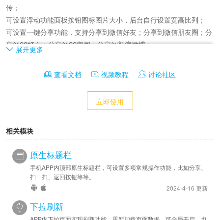
传；

可设置浮动功能面板按钮图标图片大小，后台自行设置宽高比列；

可设置一键分享功能，支持分享到微信好友；分享到微信朋友圈；分
享到QQ好友；分享到QQ空间；分享到新浪微博；

展开更多
可设置弹出分享菜单组件，弹出系统自带分享菜单后用户再自行选择
分享渠道；

查看文档
视频教程
讨论社区
可设置开启或关闭【清除缓存】功能，需选购开通；

可设置开启或关闭【扫一扫】功能，需选购开通；

立即使用
可设置开启或关闭【全屏/非全屏切换】功能；

可设置开启或关闭【横屏/竖屏切换】功能；

相关模块
可设置开启或关闭【复制链接】功能；

可设置开启或关闭【刷新】功能；

原生标题栏
可设置开启或关闭【浏览图片】功能；

手机APP内顶部原生标题栏，可设置多项常规操作功能，比如分享、
可设置开启或关闭【在浏览器中打开】功能；

扫一扫、返回按钮等等。
可设置开启或关闭【前进】功能；

2024-4-16 更新
可设置开启或关闭【后退】功能；

可设置开启或关闭【回到首页】功能；

下拉刷新
可设置开启或关闭【退出APP】功能；

APP内下拉页面实现刷新功能，重新加载页面数据，可全局开启，也