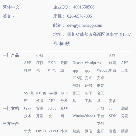
繁体中文 ›
企业QQ： 4001658508
英文 ›
座机： 028-65787095
邮箱： dev@yimenapp.com
地址： 四川省成都市高新区剑南大道1537
号3栋4楼
一门产品
小程
APP
APP
序打
EXE
云商
Discuz
Wordpress
软著
APP
打包
包
打包
城
app
app
Webclip
申请
上架
IOS证
安卓
安卓
书制
证书
重签
SSL加
IOS免
vue做
APP
作工
制作
名工
密
签版
APP
分发
具
工具
具
更多
一门文档
行业
安卓
IOS开
互联
开放
JS-
测试
技术
开发
发
网
Windows
Macos
平台
SDK
分发
三方平台
支付
华为
OPPO
VIVO
小米
魅族
微信
宝开
百度
腾讯