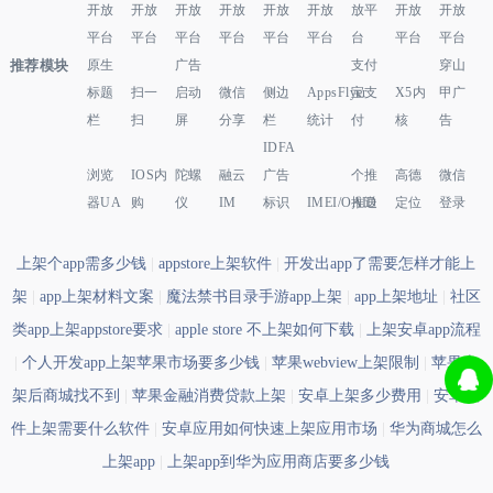
开放
开放
开放
开放
开放
开放
放平
开放
开放
平台
平台
平台
平台
平台
平台
台
平台
平台
推荐模块
原生
广告
支付
穿山
标题
扫一
启动
微信
侧边
AppsFlyer
宝支
X5内
甲广
栏
扫
屏
分享
栏
统计
付
核
告
IDFA
浏览
IOS内
陀螺
融云
广告
个推
高德
微信
器UA
购
仪
IM
标识
IMEI/OAID
推送
定位
登录
上架个app需多少钱
|
appstore上架软件
|
开发出app了需要怎样才能上
架
|
app上架材料文案
|
魔法禁书目录手游app上架
|
app上架地址
|
社区
类app上架appstore要求
|
apple store 不上架如何下载
|
上架安卓app流程
|
个人开发app上架苹果市场要多少钱
|
苹果webview上架限制
|
苹果上
架后商城找不到
|
苹果金融消费贷款上架
|
安卓上架多少费用
|
安卓软
件上架需要什么软件
|
安卓应用如何快速上架应用市场
|
华为商城怎么
上架app
|
上架app到华为应用商店要多少钱