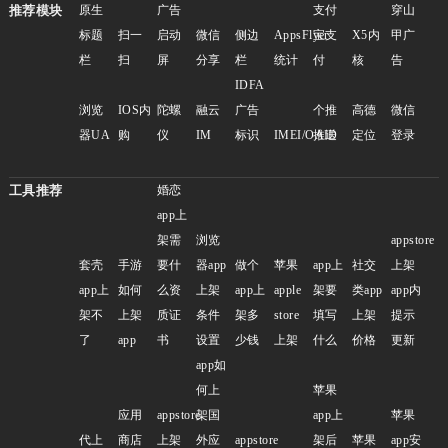
推荐模块
原生
广告
支付
穿山
标题
扫一
启动
微信
侧边
AppsFlyer
宝支
X5内
甲广
栏
扫
屏
分享
栏
统计
付
核
告
IDFA
浏览
IOS内
陀螺
融云
广告
个推
高德
微信
器UA
购
仪
IM
标识
IMEI/OAID
推送
定位
登录
工具推荐
婚恋
app上
架需
浏览
appstore
套壳
手游
要什
器app
做个
苹果
app上
社交
上架
app上
如何
么资
上架
app上
apple
架要
类app
app内
架不
上架
质证
条件
架多
store
填写
上架
提示
了
app
书
设置
少钱
上架
什么
价格
更新
app如
何上
苹果
应用
appstore
架国
app上
苹果
代上
商店
上架
外应
appstore
架后
苹果
app安