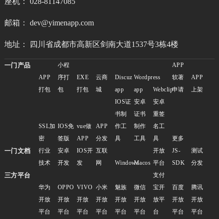
座机： 028-81147085
邮箱： dev@yimenapp.com
地址： 四川省成都市高新区剑南大道1537号3栋4楼
一门产品
小程
APP
APP
序打
EXE
云商
Discuz
Wordpress
软著
APP
打包
包
打包
城
app
app
Webclip
申请
上架
IOS证
安卓
安卓
书制
证书
重签
SSL加
IOS免
vue做
APP
作工
制作
名工
密
签版
APP
分发
具
工具
具
更多
一门文档
行业
安卓
IOS开
互联
开放
JS-
测试
技术
开发
发
网
Windows
Macos
平台
SDK
分发
三方平台
支付
华为
OPPO
VIVO
小米
魅族
微信
宝开
百度
腾讯
开放
开放
开放
开放
开放
开放
放平
开放
开放
平台
平台
平台
平台
平台
平台
台
平台
平台