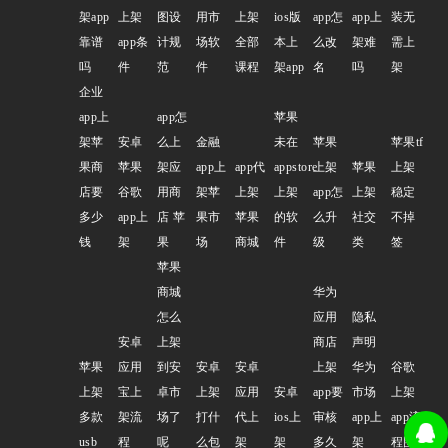
架app
上架
图设
用市
上架
ios版
app怎
app上
装无
靠谱
app条
计规
场软
全部
本上
么改
架难
需上
吗
件
范
件
课程
架app
名
吗
架
企业
app上
app怎
苹果
架苹
安卓
么上
金融
未在
苹果
苹果tf
果商
苹果
架应
app上
app代
appstore
上架
苹果
上架
店要
谷歌
用商
架苹
上架
上架
app怎
上架
稳定
多少
app上
店 苹
果市
苹果
的软
么升
社交
不掉
钱
架
果
场
商城
件
级
类
签
苹果
商城
华为
怎么
应用
隐私
安卓
上架
商店
声明
苹果
应用
到安
安卓
安卓
上架
华为
谷歌
上架
宝上
卓市
上架
应用
安卓
app要
市场
上架
多款
架流
场了
打什
代上
ios上
审核
app上
app流
usb
程
呢
么包
架
架
多久
架
程图