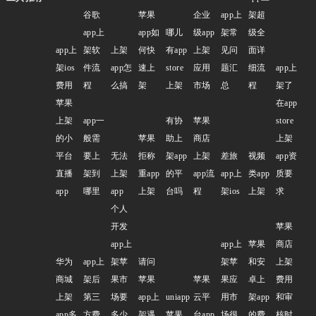
谷歌
苹果
企业
app上
架超
app上
app如
哪儿
级app
架常
级全
app上
架软
上架
何快
有app
上架
见问
面详
架ios
件流
app怎
速上
store
应用
题汇
细流
app上
费用
程
么搞
架
上架
市场
总
程
架了
苹果
在app
上架
app一
有协
苹果
store
的小
般需
苹果
助上
商店
上架
平台
要上
无法
拒称
架app
上架
差旅
视频
app资
直播
架到
上架
重app
的平
app流
app上
类app
质要
app
哪里
app
上架
台吗
程
架ios
上架
求
个人
开发
苹果
app上
app上
苹果
商店
华为
app上
架苹
请问
架苹
和安
上架
商城
架后
果市
苹果
苹果
果应
卓上
费用
上架
第三
场要
app上
uniapp
云平
用市
架app
和审
app多
方费
多少
架遇
苹果
台app
场很
的费
核时