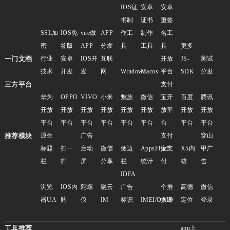
IOS证
安卓
安卓
书制
证书
重签
SSL加
IOS免
vue做
APP
作工
制作
名工
密
签版
APP
分发
具
工具
具
更多
一门文档
行业
安卓
IOS开
互联
开放
JS-
测试
技术
开发
发
网
Windows
Macos
平台
SDK
分发
三方平台
支付
华为
OPPO
VIVO
小米
魅族
微信
宝开
百度
腾讯
开放
开放
开放
开放
开放
开放
放平
开放
开放
平台
平台
平台
平台
平台
平台
台
平台
平台
推荐模块
原生
广告
支付
穿山
标题
扫一
启动
微信
侧边
AppsFlyer
宝支
X5内
甲广
栏
扫
屏
分享
栏
统计
付
核
告
IDFA
浏览
IOS内
陀螺
融云
广告
个推
高德
微信
器UA
购
仪
IM
标识
IMEI/OAID
推送
定位
登录
工具推荐
app上