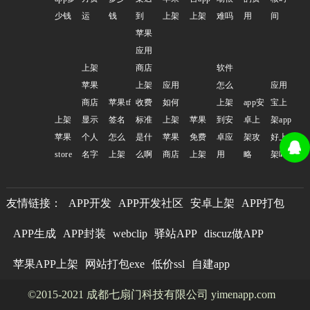
少钱
运
钱
到
上架
上架
难吗
用
间
苹果
应用
上架
商店
软件
苹果
上架
应用
怎么
应用
商店
苹果tf
收费
如何
上架
app安
宝上
上架
显示
签名
标准
上架
苹果
到安
卓上
架app
苹果
个人
怎么
是什
苹果
免费
卓应
架攻
好上
store
名字
上架
么啊
商店
上架
用
略
架吗
友情链接：
APP开发
APP开发社区
安卓上架
APP打包
APP生成
APP封装
webclip
驿站APP
discuz做APP
苹果APP上架
网站打包exe
低价ssl
自建app
©2015-2021 成都七扇门科技有限公司 yimenapp.com