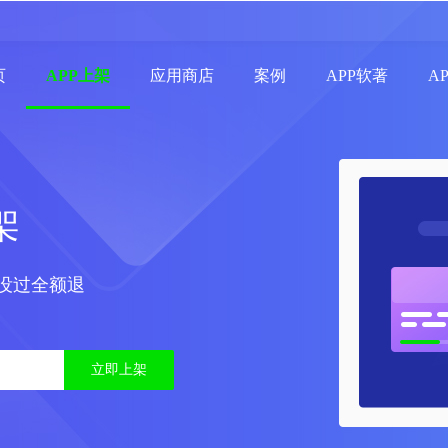
页
APP上架
应用商店
案例
APP软著
A
架
，没过全额退
立即上架