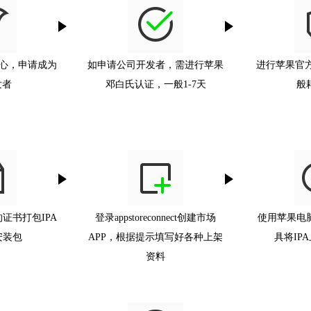
心，申请成为
如申请公司开发者，需进行苹果
进行苹果官方
发者
邓白氏认证，一般1-7天
般耗
e的证书打包IPA
登录appstoreconnect创建市场
使用苹果电脑
安装包
APP，根据提示填写好各种上架
具将IPA上
资料