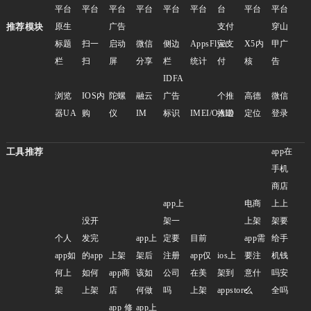
平台
平台
平台
平台
平台
平台
台
平台
平台
推荐模块
原生
广告
支付
穿山
标题
扫一
启动
微信
侧边
AppsFlyer
宝支
X5内
甲广
栏
扫
屏
分享
栏
统计
付
核
告
IDFA
浏览
IOS内
陀螺
融云
广告
个推
高德
微信
器UA
购
仪
IM
标识
IMEI/OAID
推送
定位
登录
工具推荐
app在
手机
商店
app上
电商
上上
没开
架一
上架
架要
个人
发完
app上
定要
目前
app需
给手
app如
的app
上架
架后
注册
app仅
ios上
要注
机钱
何上
如何
app商
该如
公司
在美
架到
意什
吗安
架
上架
店
何做
吗
上架
appstore
么
全吗
app 修
app上