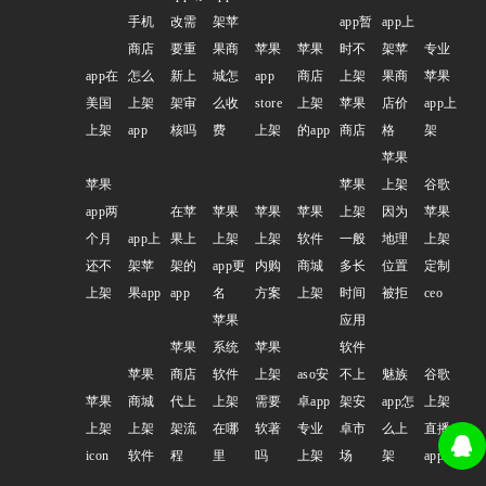
手机
改需
架苹
app暂
app上
商店
要重
果商
苹果
苹果
时不
架苹
专业
app在
怎么
新上
城怎
app
商店
上架
果商
苹果
美国
上架
架审
么收
store
上架
苹果
店价
app上
上架
app
核吗
费
上架
的app
商店
格
架
苹果
苹果
苹果
上架
谷歌
app两
在苹
苹果
苹果
苹果
上架
因为
苹果
个月
app上
果上
上架
上架
软件
一般
地理
上架
还不
架苹
架的
app更
内购
商城
多长
位置
定制
上架
果app
app
名
方案
上架
时间
被拒
ceo
苹果
应用
苹果
系统
苹果
软件
苹果
商店
软件
上架
aso安
不上
魅族
谷歌
苹果
商城
代上
上架
需要
卓app
架安
app怎
上架
上架
上架
架流
在哪
软著
专业
卓市
么上
直播
icon
软件
程
里
吗
上架
场
架
app