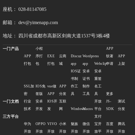
座机： 028-81147085
邮箱： dev@yimenapp.com
地址： 四川省成都市高新区剑南大道1537号3栋4楼
一门产品
小程
APP
APP
序打
EXE
云商
Discuz
Wordpress
软著
APP
打包
包
打包
城
app
app
Webclip
申请
上架
IOS证
安卓
安卓
书制
证书
重签
SSL加
IOS免
vue做
APP
作工
制作
名工
密
签版
APP
分发
具
工具
具
更多
一门文档
行业
安卓
IOS开
互联
开放
JS-
测试
技术
开发
发
网
Windows
Macos
平台
SDK
分发
三方平台
支付
华为
OPPO
VIVO
小米
魅族
微信
宝开
百度
腾讯
开放
开放
开放
开放
开放
开放
放平
开放
开放