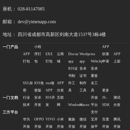
座机： 028-81147085
邮箱： dev@yimenapp.com
地址： 四川省成都市高新区剑南大道1537号3栋4楼
一门产品
小程
APP
APP
序打
EXE
云商
Discuz
Wordpress
软著
APP
打包
包
打包
城
app
app
Webclip
申请
上架
IOS证
安卓
安卓
书制
证书
重签
SSL加
IOS免
vue做
APP
作工
制作
名工
密
签版
APP
分发
具
工具
具
更多
一门文档
行业
安卓
IOS开
互联
开放
JS-
测试
技术
开发
发
网
Windows
Macos
平台
SDK
分发
三方平台
支付
华为
OPPO
VIVO
小米
魅族
微信
宝开
百度
腾讯
开放
开放
开放
开放
开放
开放
放平
开放
开放