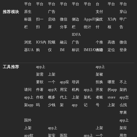
平台
平台
平台
平台
平台
平台
台
平台
平台
推荐模块
原生
广告
支付
穿山
标题
扫一
启动
微信
侧边
AppsFlyer
宝支
X5内
甲广
栏
扫
屏
分享
栏
统计
付
核
告
IDFA
浏览
IOS内
陀螺
融云
广告
个推
高德
微信
器UA
购
仪
IM
标识
IMEI/OAID
推送
定位
登录
工具推荐
app上
app上
架需
上架
架被
要软
一个
app应
培训
拒换
哪里
不上
请问
件著
app大
用宝
机构
app上
开发
的app
架的
app上
作权
概多
代上
上架
架札
者账
store
app怎
架app
吗
少钱
架
app
记
号
上架
么找
苹果
国外
app上
上架
app上
上架
架应
app软
架安
医院
app上
一个
用市