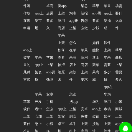
件著
卓商
类app
架总
苹果
苹果
场需
作权
app上
店需
上架
淘客
结报
app需
app上
要什
在哪
架市
要多
应用
app难
告怎
要多
架抽
么条
申请
场
久
商店
上架
么做
少钱
成
件
苹果
上架
怎么
如何
软件
app上
如何
在苹
苹果
能快
上架
苹果
架苹
苹果
苹果
查看
果商
应用
速上
苹果
商店
果的
app上
上架
被拒
店上
商店
架苹
需要
上架
几种
架资
app要
绝原
架软
上架
果商
多少
需要
方式
质
钱吗
因
件
要求
城
钱
多久
app在
苹果
安卓
怎么
华为
苹果
开发
手机
把app
华为
应用
小米
软件
者中
怎么
app上
上架
安卓
app上
市场
商城
上架
心加
上架
架安
到安
免费
架链
如何
上架
要什
急上
小程
卓市
卓手
上架
接地
上架
app流
么证
架
序
场
机上
应用
址
软件
程