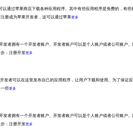
可以通过苹果商店下载各种应用程序。其中有些应用程序是免费的，有些
要注册成为苹果开发者，这可以通过苹果
更多
架应用程序，需要开发者拥有一个开发者账户。开发者账户可以是个人账户或者公
一步：注册开发
更多
商店之一，开发者可以在这里发布自己的应用程序，让用户下载和使用。为了保证应用
是一些
更多
架应用程序，需要开发者拥有一个开发者账户。开发者账户可以是个人账户或者公
一步：注册开发
更多