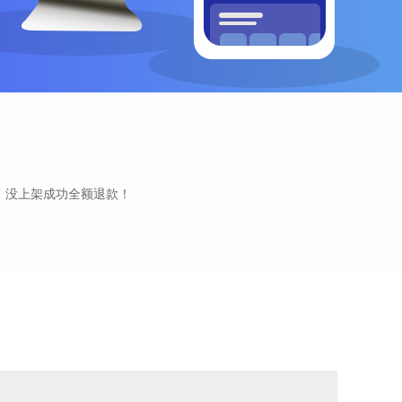
，没上架成功全额退款！