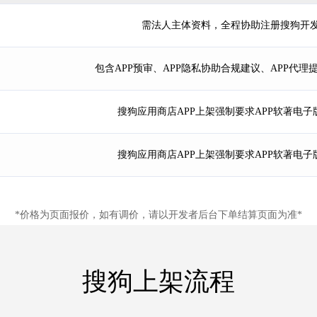
需法人主体资料，全程协助注册搜狗开
包含APP预审、APP隐私协助合规建议、APP代理
搜狗应用商店APP上架强制要求APP软著电
搜狗应用商店APP上架强制要求APP软著电
*价格为页面报价，如有调价，请以开发者后台下单结算页面为准*
搜狗上架流程