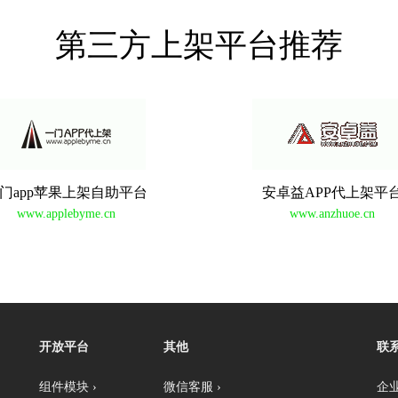
第三方上架平台推荐
门app苹果上架自助平台
安卓益APP代上架平
www.applebyme.cn
www.anzhuoe.cn
开放平台
其他
联
组件模块 ›
微信客服 ›
企业