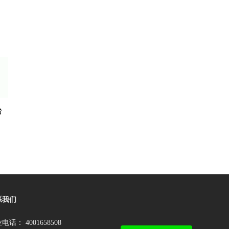
台
系我们
电话： 4001658508