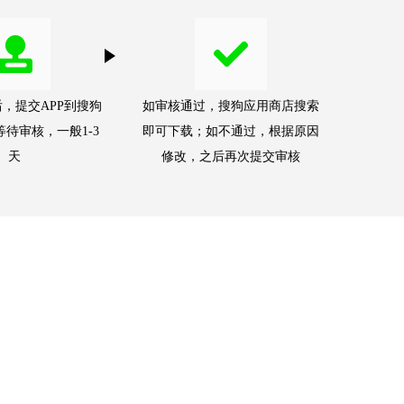
，提交APP到搜狗
如审核通过，搜狗应用商店搜索
待审核，一般1-3
即可下载；如不通过，根据原因
天
修改，之后再次提交审核