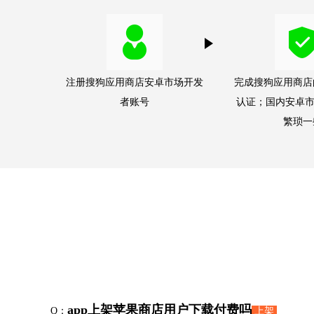
注册搜狗应用商店安卓市场开发
完成搜狗应用商店
者账号
认证；国内安卓市
繁琐一
app上架苹果商店用户下载付费吗
Q：
上架