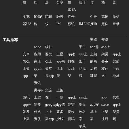
栏
扫
屏
分享
栏
统计
付
核
告
IDFA
浏览
IOS内
陀螺
融云
广告
个推
高德
微信
器UA
购
仪
IM
标识
IMEI/OAID
推送
定位
登录
工具推荐
安卓
安卓
oppo
软件
千牛
app需
app上
安卓
应用
要怎
三星
app如
app上
上架
架需
app上
怎么
商店
么上
app商
何在
架千
的商
要审
架前
上架
app上
架苹
店上
ios上
品流
店有
核什
下载
app
架
果app
架
架
程
哪些
么
地址
资讯
类app
怎么
上架
兼职
上架
在
一款
app上
app上
app
代理
app开
需要
googleplay
app需
架需
架后
app安
store
app上
发及
什么
上上
要多
要收
改名
卓上
上架
架贵
上架
资质
架app
少钱
费吗
字
架
技巧
吗
苹果