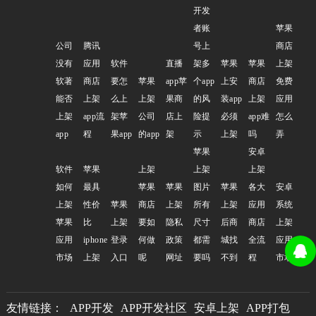
开发
者账
苹果
公司
腾讯
号上
商店
没有
应用
软件
直播
架多
苹果
苹果
上架
软著
商店
要怎
苹果
app苹
个app
上安
商店
免费
能否
上架
么上
上架
果商
的风
装app
上架
应用
上架
app流
架苹
公司
店上
险提
必须
app难
怎么
app
程
果app
的app
架
示
上架
吗
弄
苹果
安卓
软件
苹果
上架
上架
上架
如何
最具
苹果
苹果
图片
苹果
各大
安卓
上架
性价
苹果
商店
上架
所有
上架
应用
系统
苹果
比
上架
要如
隐私
尺寸
后商
商店
上架
应用
iphone
登录
何做
政策
都需
城找
全流
应用
市场
上架
入口
呢
网址
要吗
不到
程
市场
友情链接：
APP开发
APP开发社区
安卓上架
APP打包