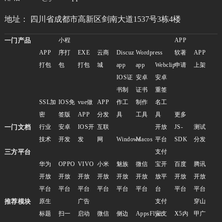
地址： 四川省成都市高新区剑南大道1537号3栋4楼
一门产品
小程
APP
APP
序打
EXE
云商
Discuz
Wordpress
软著
APP
打包
包
打包
城
app
app
Webclip
申请
上架
IOS证
安卓
安卓
书制
证书
重签
SSL加
IOS免
vue做
APP
作工
制作
名工
密
签版
APP
分发
具
工具
具
更多
一门文档
行业
安卓
IOS开
互联
开放
JS-
测试
技术
开发
发
网
Windows
Macos
平台
SDK
分发
三方平台
支付
华为
OPPO
VIVO
小米
魅族
微信
宝开
百度
腾讯
开放
开放
开放
开放
开放
开放
放平
开放
开放
平台
平台
平台
平台
平台
平台
台
平台
平台
推荐模块
原生
广告
支付
穿山
标题
扫一
启动
微信
侧边
AppsFlyer
宝支
X5内
甲广