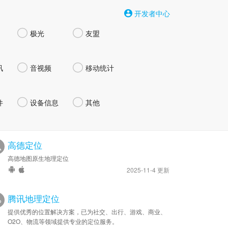
开发者中心


极光
友盟


讯
音视频
移动统计


件
设备信息
其他
高德定位
高德地图原生地理定位
2025-11-4 更新
腾讯地理定位
提供优秀的位置解决方案，已为社交、出行、游戏、商业、
O2O、物流等领域提供专业的定位服务。