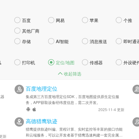




百度
网易
苹果
个推

其他厂商




存储
AI智能
消息推送
即时通




风
打印机
定位/地图
传感器
外设硬
收起筛选
百度地理定位
览器
集成第三方百度地理定位SDK，百度地图提供原生定位服
务，APP获取设备经纬度信息，需二次开发。
2025-11-4 更新
高德猎鹰轨迹
猎鹰提供轨迹纠偏、里程计算、实时监控等丰富的接口功能
和云端服务，可以让开发者基于猎鹰迅速构建一套完全属于
 更新