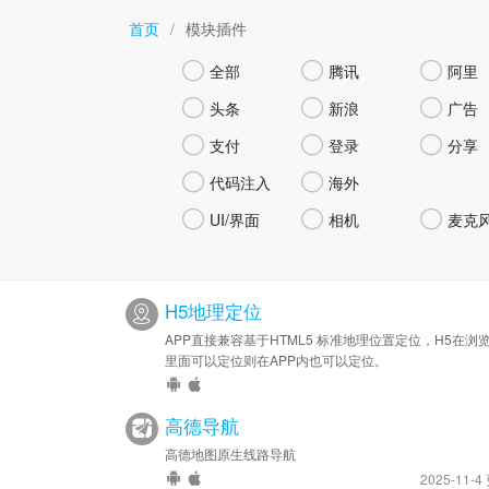
首页
/
模块插件



全部
腾讯
阿里



头条
新浪
广告



支付
登录
分享


代码注入
海外



UI/界面
相机
麦克
H5地理定位
APP直接兼容基于HTML5 标准地理位置定位，H5在浏
里面可以定位则在APP内也可以定位。
高德导航
高德地图原生线路导航
2025-11-4