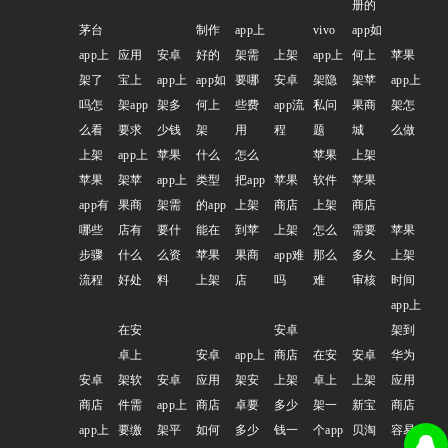
册的
茅台
制作
app上
vivo
app如
app上
应用
安卓
好的
架需
上架
app上
何上
苹果
架了
宝上
app上
app如
要哪
安卓
架隐
架苹
app上
吗怎
架app
架多
何上
些费
app流
私问
果商
架怎
么看
要求
少钱
架
用
程
题
城
么做
上架
app上
苹果
什么
怎么
苹果
上架
苹果
架苹
app上
类型
把app
苹果
软件
苹果
app有
果商
架需
的app
上架
商店
上架
商店
哪些
店有
要什
能在
到苹
上架
怎么
需要
苹果
步骤
什么
么资
苹果
果商
app难
那么
多久
上架
流程
好处
料
上架
店
吗
难
审核
时间
app上
在安
安卓
架到
卓上
安卓
app上
商店
在安
安卓
华为
安卓
架软
安卓
应用
架安
上架
卓上
上架
应用
商店
件需
app上
商店
卓要
多少
架一
新宝
商店
app上
要缴
架平
如何
多少
钱一
个app
贝淘
容易