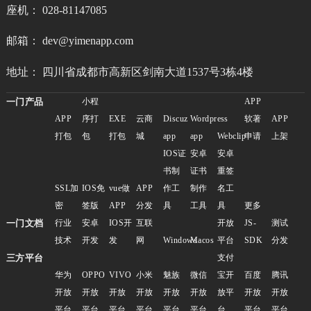
座机： 028-81147085
邮箱： dev@yimenapp.com
地址： 四川省成都市高新区剑南大道1537号3栋4楼
一门产品
小程
APP
APP
序打
EXE
云商
Discuz
Wordpress
软著
APP
打包
包
打包
城
app
app
Webclip
申请
上架
IOS证
安卓
安卓
书制
证书
重签
SSL加
IOS免
vue做
APP
作工
制作
名工
密
签版
APP
分发
具
工具
具
更多
一门文档
行业
安卓
IOS开
互联
开放
JS-
测试
技术
开发
发
网
Windows
Macos
平台
SDK
分发
三方平台
支付
华为
OPPO
VIVO
小米
魅族
微信
宝开
百度
腾讯
开放
开放
开放
开放
开放
开放
放平
开放
开放
平台
平台
平台
平台
平台
平台
台
平台
平台