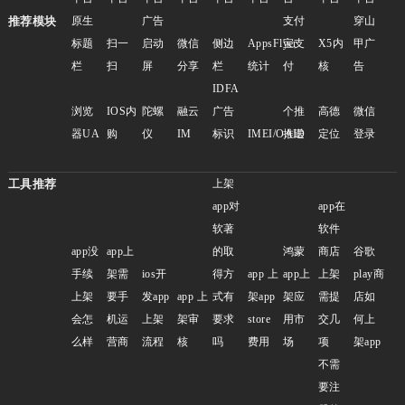
推荐模块
原生
广告
支付
穿山
标题
扫一
启动
微信
侧边
AppsFlyer
宝支
X5内
甲广
栏
扫
屏
分享
栏
统计
付
核
告
IDFA
浏览
IOS内
陀螺
融云
广告
个推
高德
微信
器UA
购
仪
IM
标识
IMEI/OAID
推送
定位
登录
工具推荐
上架
app对
app在
软著
软件
app没
app上
的取
鸿蒙
商店
谷歌
手续
架需
ios开
得方
app 上
app上
上架
play商
上架
要手
发app
app 上
式有
架app
架应
需提
店如
会怎
机运
上架
架审
要求
store
用市
交几
何上
么样
营商
流程
核
吗
费用
场
项
架app
不需
要注